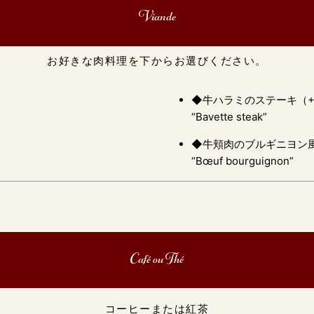
Viande
お好きな肉料理を下からお選びください。
◆牛ハラミのステーキ（+
“Bavette steak”
◆牛頬肉のブルギニヨン風
“Bœuf bourguignon”
Café ou Thé
コーヒーまたは紅茶