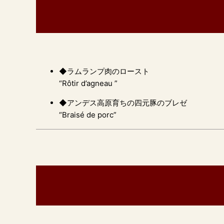
◆ラムランプ肉のロースト
“Rôtir d’agneau ”
◆アンデス高原育ちの四元豚のブレゼ
“Braisé de porc”