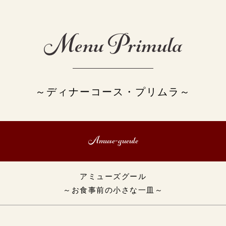
Menu Primula
～ディナーコース・プリムラ～
Amuse-gueule
アミューズグール
～お食事前の小さな一皿～