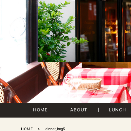
HOME
ABOUT
LUNCH
HOME
dinner_img5