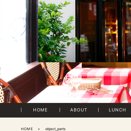
HOME
ABOUT
LUNCH
HOME
object_parts